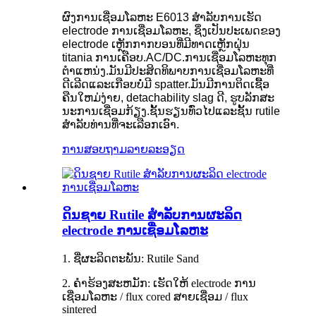
ຜົງການເຊື່ອມໂລຫະ E6013 ສໍາລັບການເຮັດ
electrode ການເຊື່ອມໂລຫະ, ຊຶ່ງເປັນປະເພດຂອງ
electrode ເຫຼັກກາກບອນທີ່ມີທາດເຫຼັກຝຸ່ນ
titania ການເຄືອບ.AC/DC.ການເຊື່ອມໂລຫະທຸກ
ຕໍາແຫນ່ງ.ມັນມີປະສິດທິພາບການເຊື່ອມໂລຫະທີ່
ດີເລີດແລະເກືອບບໍ່ມີ spatter.ມັນ​ມີ​ການ​ຕິດ​ເຊື້ອ​
ຄືນ​ໃຫມ່​ງ່າຍ​, detachability slag ດີ​, ຮູບ​ລັກ​ສະ​
ນະ​ການ​ເຊື່ອມ​ກ້ຽງ​.ຊັ້ນຮຽນທົ່ວໄປແລະຊັ້ນ rutile
ສໍາລັບທ່ານທີ່ຈະເລືອກເອົາ.
ການສອບຖາມ
ລາຍລະອຽດ
ດິນຊາຍ Rutile ສໍາລັບການຜະລິດ
electrode ການເຊື່ອມໂລຫະ
1. ຊື່ຜະລິດຕະພັນ: Rutile Sand
2. ຄໍາຮ້ອງສະຫມັກ: ເຮັດໃຫ້ electrode ການ
ເຊື່ອມໂລຫະ / flux cored ສາຍເຊື່ອມ / flux
sintered