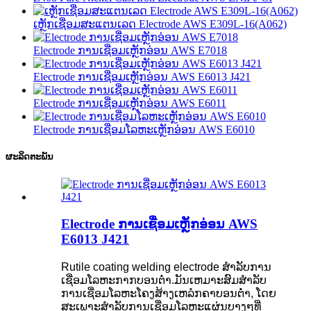
ເຫຼັກເຊື່ອມສະແຕນເລດ Electrode AWS E309L-16(A062)
Electrode ການເຊື່ອມເຫຼັກອ່ອນ AWS E7018
Electrode ການເຊື່ອມເຫຼັກອ່ອນ AWS E6013 J421
Electrode ການເຊື່ອມເຫຼັກອ່ອນ AWS E6011
Electrode ການເຊື່ອມໂລຫະເຫຼັກອ່ອນ AWS E6010
ຜະລິດຕະພັນ
Electrode ການເຊື່ອມເຫຼັກອ່ອນ AWS
E6013 J421
Rutile coating welding electrode ສໍາລັບການ
ເຊື່ອມໂລຫະກາກບອນຕ່ໍາ.ມັນເຫມາະສົມສໍາລັບ
ການເຊື່ອມໂລຫະໂຄງສ້າງເຫລໍກຄາບອນຕ່ໍາ, ໂດຍ
ສະເພາະສໍາລັບການເຊື່ອມໂລຫະແຜ່ນບາງໆທີ່