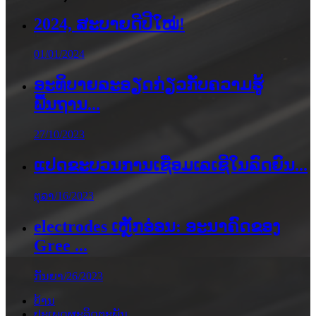
2024, ສະບາຍດີປີໃໝ່!
01/01/2024
ອະທິບາຍລະອຽດກ່ຽວກັບຄວາມຮູ້
ພື້ນຖານ...
27/10/2023
ແປດຂະບວນການເຊື່ອມເລເຊີໃນລົດຍົນ...
ຕຸລາ/16/2023
electrodes ເຫຼັກອ່ອນ: ອະນາຄົດຂອງ
Gree ...
ກັນຍາ/26/2023
ບ້ານ
ປະເພດຜະລິດຕະພັນ