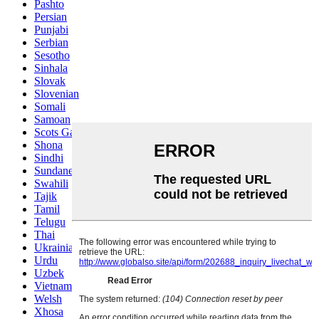
Pashto
Persian
Punjabi
Serbian
Sesotho
Sinhala
Slovak
Slovenian
Somali
Samoan
Scots Gaelic
Shona
Sindhi
Sundanese
Swahili
Tajik
Tamil
Telugu
Thai
Ukrainian
Urdu
Uzbek
Vietnamese
Welsh
Xhosa