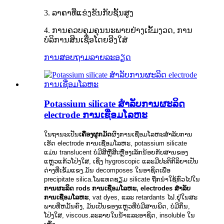
3. ລາຄາທີ່ແຂ່ງຂັນກັບຊັ້ນສູງ
4. ການຄວບຄຸມຄຸນນະພາບຢ່າງເຂັ້ມງວດ, ການ
ບໍລິການສິນເຊື່ອໂດຍອີງໃສ່
ການສອບຖາມ
ລາຍລະອຽດ
Potassium silicate ສໍາລັບການຜະລິດ
electrode ການເຊື່ອມໂລຫະ
ໃນຖານະເປັນ
ເຄື່ອງຜູກມັດ
ຜົງການເຊື່ອມໂລຫະສໍາລັບການ
ເຮັດ electrode ການເຊື່ອມໂລຫະ, potassium silicate
ແມ່ນ translucent ບໍ່ມີສີຫຼືສີເຫຼືອງເລັກນ້ອຍກັບສານຂອງ
ແຫຼວແກ້ວໂປ່ງໃສ, ເຊິ່ງ hygroscopic ແລະມີປະຕິກິລິຍາເປັນ
ດ່າງທີ່ເຂັ້ມແຂງ.ມັນ decomposes ໃນອາຊິດເພື່ອ
precipitate silica.ໂພແທດຊຽມ silicate ຖືກນໍາໃຊ້ທົ່ວໄປໃນ
ການຜະລິດ rods ການເຊື່ອມໂລຫະ, electrodes ສໍາລັບ
ການເຊື່ອມໂລຫະ
, vat dyes, ແລະ retardants ໄຟ.ຢູ່ໃນສະ
ພາບທີ່ຫມັ້ນຄົງ, ມັນເປັນຂອງແຫຼວທີ່ບໍ່ມີສານພິດ, ບໍ່ມີກິ່ນ,
ໂປ່ງໃສ, viscous.ລະລາຍໃນນ້ໍາແລະອາຊິດ, insoluble ໃນ