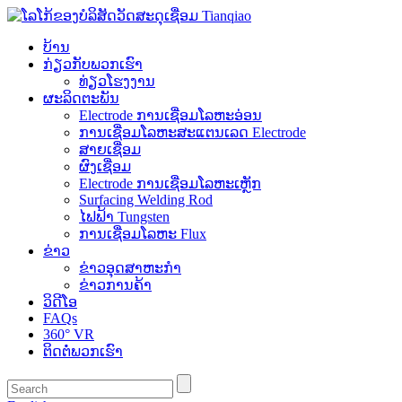
ບ້ານ
ກ່ຽວ​ກັບ​ພວກ​ເຮົາ
ທ່ຽວໂຮງງານ
ຜະລິດຕະພັນ
Electrode ການເຊື່ອມໂລຫະອ່ອນ
ການເຊື່ອມໂລຫະສະແຕນເລດ Electrode
ສາຍເຊື່ອມ
ຜົງເຊື່ອມ
Electrode ການເຊື່ອມໂລຫະເຫຼັກ
Surfacing Welding Rod
ໄຟຟ້າ Tungsten
ການເຊື່ອມໂລຫະ Flux
ຂ່າວ
ຂ່າວອຸດສາຫະກໍາ
ຂ່າວການຄ້າ
ວິດີໂອ
FAQs
360° VR
ຕິດ​ຕໍ່​ພວກ​ເຮົາ