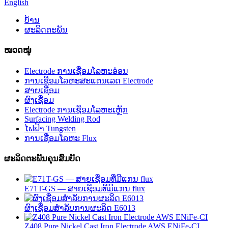
English
ບ້ານ
ຜະລິດຕະພັນ
ໝວດໝູ່
Electrode ການເຊື່ອມໂລຫະອ່ອນ
ການເຊື່ອມໂລຫະສະແຕນເລດ Electrode
ສາຍເຊື່ອມ
ຜົງເຊື່ອມ
Electrode ການເຊື່ອມໂລຫະເຫຼັກ
Surfacing Welding Rod
ໄຟຟ້າ Tungsten
ການເຊື່ອມໂລຫະ Flux
ຜະລິດຕະພັນຄຸນສົມບັດ
E71T-GS — ສາຍ​ເຊື່ອມ​ທີ່​ມີ​ແກນ flux
ຜົງເຊື່ອມສໍາລັບການຜະລິດ E6013
Z408 Pure Nickel Cast Iron Electrode AWS ENiFe-CI