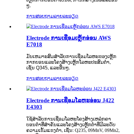
ໆ.
ການສອບຖາມ
ລາຍລະອຽດ
Electrode ການເຊື່ອມເຫຼັກອ່ອນ AWS
E7018
ມັນເຫມາະສົມສໍາລັບການເຊື່ອມໂລຫະຂອງເຫຼັກ
ກາກບອນແລະໂຄງສ້າງເຫຼັກໂລຫະປະສົມຕ່ໍາ,
ເຊັ່ນ Q345, ແລະອື່ນໆ.
ການສອບຖາມ
ລາຍລະອຽດ
Electrode ການເຊື່ອມໂລຫະອ່ອນ J422
E4303
ໃຊ້ສໍາລັບການເຊື່ອມໂລຫະໂຄງສ້າງເຫລໍກຄາ
ບອນຕ່ໍາທີ່ສໍາຄັນແລະໂຄງສ້າງເຫຼັກຕ່ໍາທີ່ມີລະດັບ
ຄວາມເຂັ້ມແຂງຕ່ໍາ, ເຊັ່ນ: Q235, 09MnV, 09Mn2,