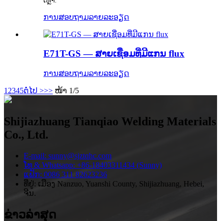
ເຫຼົ້າ.
ການສອບຖາມ
ລາຍລະອຽດ
E71T-GS — ສາຍ​ເຊື່ອມ​ທີ່​ມີ​ແກນ flux
ການສອບຖາມ
ລາຍລະອຽດ
1
2
3
4
5
ຕໍ່ໄປ >
>>
ໜ້າ 1/5
Shijiazhuang Tianqiao Welding Materials
Co., Ltd.
E-mail: sunny@sjztqhc.com
ໂທ & Whatsapp: +86-18403311434 (Sunny)
ແຟັກ: 0086 311 82623236
ທີ່ຢູ່: ເມືອງ Nanzuo, Yuanshi County, Shijiazhuang, Hebei,
ຈີນ.
ຂ່າວ​ລ່າ​ສຸດ