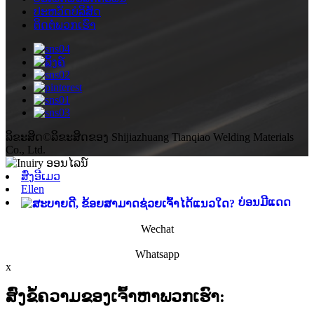
ປະ​ຫວັດ​ບໍ​ລິ​ສັດ
ຕິດ​ຕໍ່​ພວກ​ເຮົາ
ລິຂະສິດ©ລິຂະສິດຂອງ Shijiazhuang Tianqiao Welding Materials
Co., Ltd.
ສົ່ງອີເມວ
Ellen
ບ່ອນມີແດດ
Wechat
Whatsapp
x
ສົ່ງຂໍ້ຄວາມຂອງເຈົ້າຫາພວກເຮົາ: