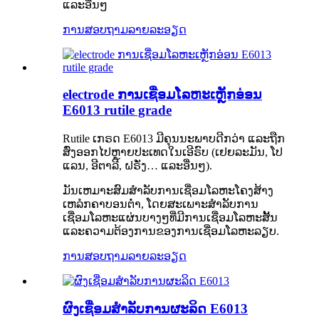
ແລະອື່ນໆ
ການສອບຖາມ
ລາຍລະອຽດ
electrode ການເຊື່ອມໂລຫະເຫຼັກອ່ອນ
E6013 rutile grade
Rutile ເກຣດ E6013 ມີຄຸນນະພາບດີກວ່າ ແລະຖືກ
ສົ່ງອອກໄປຫຼາຍປະເທດໃນເອີຣົບ (ເຢຍລະມັນ, ໂປ
ແລນ, ອີຕາລີ, ຝຣັ່ງ… ແລະອື່ນໆ).
ມັນເຫມາະສົມສໍາລັບການເຊື່ອມໂລຫະໂຄງສ້າງ
ເຫລໍກຄາບອນຕ່ໍາ, ໂດຍສະເພາະສໍາລັບການ
ເຊື່ອມໂລຫະແຜ່ນບາງໆທີ່ມີການເຊື່ອມໂລຫະສັ້ນ
ແລະຄວາມຕ້ອງການຂອງການເຊື່ອມໂລຫະລຽບ.
ການສອບຖາມ
ລາຍລະອຽດ
ຜົງເຊື່ອມສໍາລັບການຜະລິດ E6013