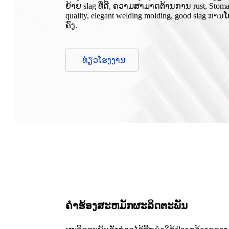
ຍ້າຍ slag ທີ່ດີ, ຄວາມສາມາດຕ້ານການ rust, Stom
quality, elegant welding molding, good slag
ຄົງ.
ທ່ຽວໂຮງງານ
ຄໍາຮ້ອງສະຫມັກຜະລິດຕະພັນ