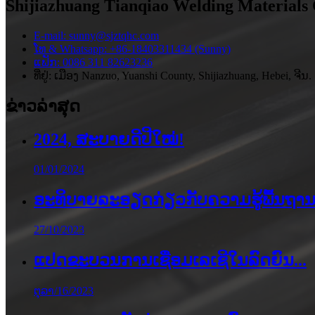
Shijiazhuang Tianqiao Welding Materials 
E-mail: sunny@sjztqhc.com
ໂທ & Whatsapp: +86-18403311434 (Sunny)
ແຟັກ: 0086 311 82623236
ທີ່ຢູ່: ເມືອງ Nanzuo, Yuanshi County, Shijiazhuang, Hebei, ຈີນ.
ຂ່າວ​ລ່າ​ສຸດ
2024, ສະບາຍດີປີໃໝ່!
01/01/2024
ອະທິບາຍລະອຽດກ່ຽວກັບຄວາມຮູ້ພື້ນຖານ.
27/10/2023
ແປດຂະບວນການເຊື່ອມເລເຊີໃນລົດຍົນ...
ຕຸລາ/16/2023