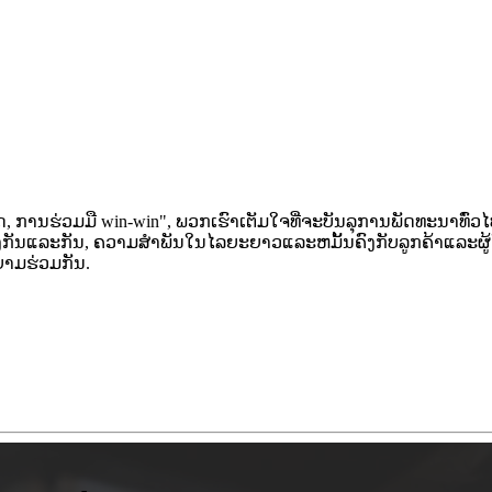
ດ, ການຮ່ວມມື win-win", ພວກເຮົາເຕັມໃຈທີ່ຈະບັນລຸການພັດທະນາທົ
ຊິ່ງກັນແລະກັນ, ຄວາມສໍາພັນໃນໄລຍະຍາວແລະຫມັ້ນຄົງກັບລູກຄ້າແລະຜູ້
າມຮ່ວມກັນ.