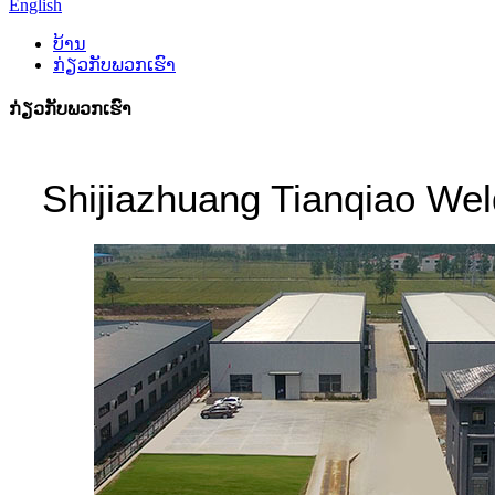
English
ບ້ານ
ກ່ຽວ​ກັບ​ພວກ​ເຮົາ
ກ່ຽວ​ກັບ​ພວກ​ເຮົາ
Shijiazhuang Tianqiao Weld