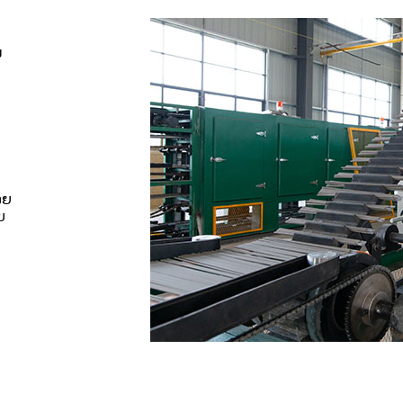
ນ
ອຍ
ບ