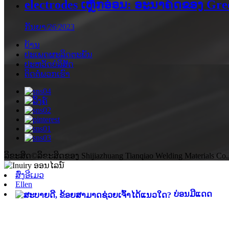
electrodes ເຫຼັກອ່ອນ: ອະນາຄົດຂອງ Gree
ກັນຍາ/26/2023
ບ້ານ
ປະເພດຜະລິດຕະພັນ
ປະ​ຫວັດ​ບໍ​ລິ​ສັດ
ຕິດ​ຕໍ່​ພວກ​ເຮົາ
ລິຂະສິດ©ລິຂະສິດຂອງ Shijiazhuang Tianqiao Welding Materials Co.,
ສົ່ງອີເມວ
Ellen
ບ່ອນມີແດດ