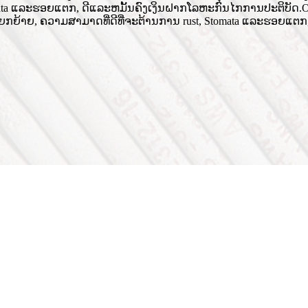
ata ແລະຮອຍແຕກ, ດີແລະຫມັ້ນຄົງເງິນຝາກໂລຫະກົນໄກການປະຕິບັດ.Our pro
 ການໂຍກຍ້າຍ, ຄວາມສາມາດທີ່ດີທີ່ຈະຕ້ານການ rust, Stomata ແລະຮອຍແ