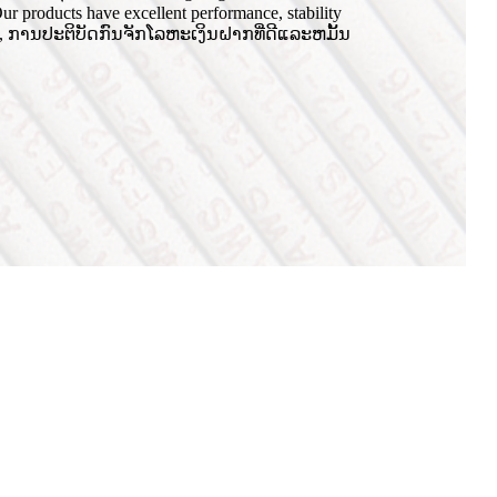
ducts have excellent performance, stability
ຕກ, ການປະຕິບັດກົນຈັກໂລຫະເງິນຝາກທີ່ດີແລະຫມັ້ນ