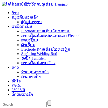
ບ້ານ
ກ່ຽວ​ກັບ​ພວກ​ເຮົາ
ທ່ຽວໂຮງງານ
ຜະລິດຕະພັນ
Electrode ການເຊື່ອມໂລຫະອ່ອນ
ການເຊື່ອມໂລຫະສະແຕນເລດ Electrode
ສາຍເຊື່ອມ
ຜົງເຊື່ອມ
Electrode ການເຊື່ອມໂລຫະເຫຼັກ
Surfacing Welding Rod
ໄຟຟ້າ Tungsten
ການເຊື່ອມໂລຫະ Flux
ຂ່າວ
ຂ່າວອຸດສາຫະກໍາ
ຂ່າວການຄ້າ
ວິດີໂອ
FAQs
360° VR
ຕິດ​ຕໍ່​ພວກ​ເຮົາ