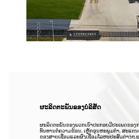
ຜະລິດຕະພັນຂອງບໍລິສັດ
ຜະລິດຕະພັນຂອງພວກເຮົາປະກອບມີປະເພດຂອງການເຊື່ອມ
ທົນທານຕໍ່ຄວາມຮ້ອນ, ເຫຼັກອຸນຫະພູມຕ່ໍາ, ສະແຕນ
ຂອງສາຍເຊື່ອມແລະຜົງເຊື່ອມໂລຫະປະສົມຕ່າງໆ.ຜະລ