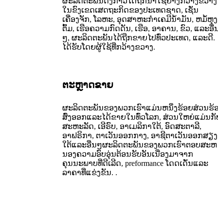
ຜະລິດຕະພັນດັ່ງກ່າວໄດ້ຖືກນໍາໃຊ້ຢ່າງກວ້າງຂວາງ
ໃນຂົງເຂດເສດຖະກິດຂອງປະເທດຊາດ, ເຊັ່ນ
ເຄື່ອງຈັກ, ໂລຫະ, ອຸດສາຫະກໍາເຄມີນ້ໍາມັນ, ຫມໍ້ຫຸງ
ຕົ້ມ, ເຮືອຄວາມກົດດັນ, ເຮືອ, ອາຄານ, ຂົວ, ແລະອື່
ໆ, ຜະລິດຕະພັນໄດ້ຖືກຂາຍໄປທົ່ວປະເທດ, ແລະດີ.
ໄດ້ຮັບໂດຍຜູ້ໃຊ້ທີ່ກວ້າງຂວາງ.
ຕະຫຼາດຂາຍ
ຜະລິດຕະພັນຂອງພວກເຮົາແມ່ນຫນຶ່ງຮ້ອຍສ່ວນຮ້
ສົ່ງອອກແລະໄດ້ຂາຍໃນທົ່ວໂລກ, ສ່ວນໃຫຍ່ແມ່ນກັ
ສະຫະລັດ, ເອີຣົບ, ອາເມລິກາໃຕ້, ອົດສະຕາລີ,
ອາຟຣິກາ, ຕາເວັນອອກກາງ, ອາຊີຕາເວັນອອກສຽງ
ໃຕ້ແລະອື່ນໆຜະລິດຕະພັນຂອງພວກເຮົາຕອບສະຫ
ນອງຄວາມອົບອຸ່ນຕ້ອນຮັບອັນເນື່ອງມາຈາກ
ຄຸນນະພາບທີ່ດີເລີດ, preformance ໂດດເດັ່ນແລະ
ລາຄາທີ່ແຂ່ງຂັນ. .