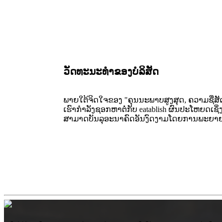
ວັດທະນະທໍາຂອງບໍລິສັດ
ພາຍໃຕ້ຈິດໃຈຂອງ "ຄຸນນະພາບສູງສຸດ, ຄວາມຊື່ສັ
ເຮົາກໍາລັງຊອກຫາຕໍ່ກັບ eatablish ຜົນປະໂຫຍດເ
ສາມາດບັນລຸອະນາຄົດອັນງົດງາມໂດຍການພະຍາຍ