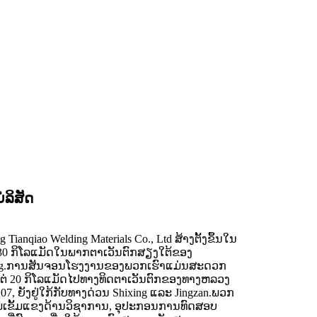
​ລິ​ສັດ
g Tianqiao Welding Materials Co., Ltd ສ້າງຕັ້ງຂຶ້ນໃນ
ູ່ 30 ກິໂລແມັດໃນພາກຕາເວັນຕົກສຽງໃຕ້ຂອງ
uang.ການສັນຈອນໂຮງງານຂອງພວກເຮົາແມ່ນສະດວກ
່ 20 ກິໂລແມັດໄປທາງທິດຕາເວັນຕົກຂອງທາງຫລວງ
7, ຍັງຢູ່ໃກ້ກັບທາງດ່ວນ Shixing ແລະ Jingzan.ພວກ
ມເຂັ້ມແຂງດ້ານວິຊາການ, ອຸປະກອນການທົດສອບ