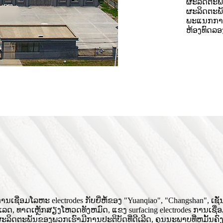
ຜະລິດຕະພັ
ຜະລິດຕະພັ
ພະແນກການ
ຫ້ອງທົດລອ
ໂລຫະ electrodes ກັບຍີ່ຫໍ້ຂອງ "Yuanqiao", "Changshan", ເຊັ່ນ: ເຫ
ເລດ, ທາດເຫຼັກສຽງໂຫວດທັງຫມົດ, ແຂງ surfacing electrodes ການເຊື
ິດຕະພັນຂອງພວກເຮົາມີການປະຕິບັດທີ່ດີເລີດ, ຄຸນນະພາບທີ່ຫມັ້ນຄົງ