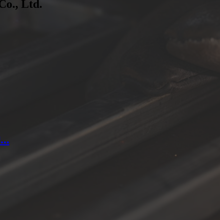
Co., Ltd.
..