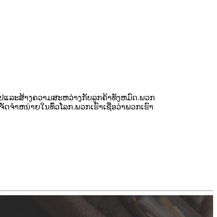
່ວໄປແລະສ້າງຄວາມສະຫວ່າງກັບລູກຄ້າທັງຫມົດ.ພວກ
ຈັດຈໍາຫນ່າຍໃນທົ່ວໂລກ.ພວກເຮົາເຊື່ອວ່າພວກເຮົາ