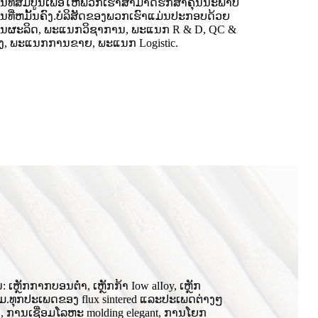
ນທີ່ສົມບູນເພື່ອໃຫ້ພວກເຮົາສາມາດຮັກສາຄຸນນະພາບ
ນທີ່ຫມັ້ນຄົງ.ບໍລິສັດຂອງພວກເຮົາແມ່ນປະກອບດ້ວຍ
ຜະລິດ, ພະແນກວິຊາການ, ພະແນກ R & D, QC &
ງ, ພະແນກການຂາຍ, ພະແນກ Logistic.
ຼັກກາກບອນຕ່ໍາ, ເຫຼັກກ້າ Iow alIoy, ເຫຼັກ
່ອມ.ທຸກປະເພດຂອງ flux sintered ແລະປະເພດຕ່າງໆ
, ການເຊື່ອມໂລຫະ molding elegant, ການໂຍກ