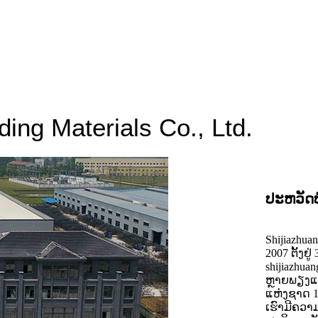
ing Materials Co., Ltd.
ປະ​ຫວັດ​ບໍ
Shijiazhuan
2007 ຕັ້ງຢ
shijiazh
ຫຼາຍພຽງແຕ
ແຫ່ງຊາດ 10
ເຮົາມີຄວາ